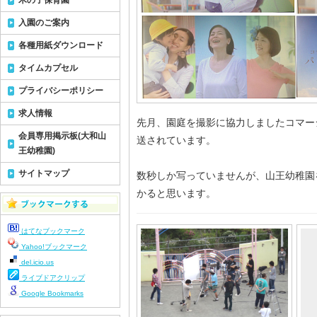
木の子保育園
入園のご案内
各種用紙ダウンロード
タイムカプセル
プライバシーポリシー
求人情報
先月、園庭を撮影に協力しましたコマー
会員専用掲示板(大和山
送されています。
王幼稚園)
サイトマップ
数秒しか写っていませんが、山王幼稚園
かると思います。
はてなブックマーク
Yahoo!ブックマーク
del.icio.us
ライブドアクリップ
Google Bookmarks