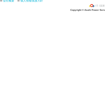
会社概要
個人情報保護方針
お風呂上がり？
Copyright © Asahi Power Servic
あの先生はだ〜れ？
にんじんいれるー？
みんなが切った紙が、、、
大きくジャンプ！
旅行に行こう〜！！
お菓子のおうち
ダイオウイカ獲るぞ〜！！
ちけっと作ろう〜！
シャボン玉実験！
紙粘土で𓏸𓏸づくり
ご飯屋さんでーす！
キラキラしてる〜！！
ぐーぱー！ぐーぱー！
おっきなティラノサウルスつくろうよ
お誕生日おめでとう！
土の中には・・・？