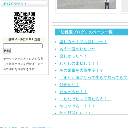
「幼稚園ブログ」のページ一覧
携帯メールにＵＲＬ送信
楽しみ〜！でも寂しい〜！
もう一度やりたい〜
楽しかった〜！
ケータイメールアドレスを入力
わたしのまねして！！
して送信ボタンを押せば、メー
ルでURLを送信できます。
あの家電を大量生産！？
「また元気になって生きて帰ってきて
何色かな？
わぁ〜冷た！！
「たなばたって何だろう？」
やっつけろー！！！
外で野球したい！
ざぶ〜ん！
ピタゴラスイッチ！