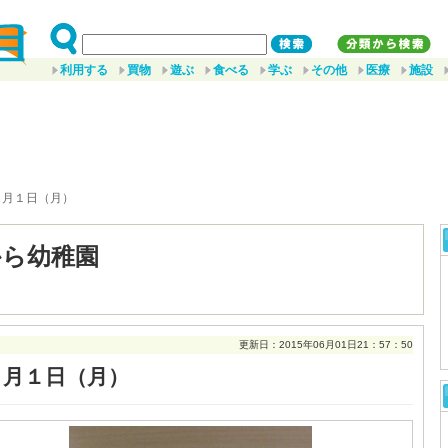
利用する
買物
遊ぶ
食べる
学ぶ
その他
医療
施設
６月１日（月）
から幼稚園
更新日：2015年06月01日21：57：50
６月１日（月）