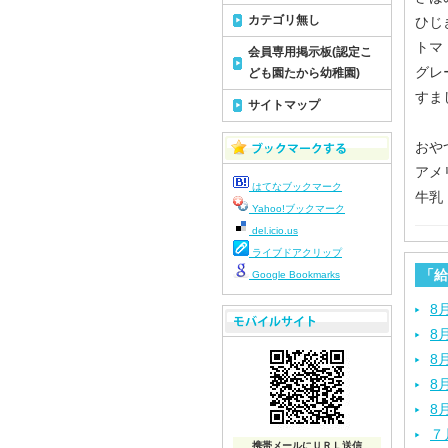
カテゴリ無し
ひじ
トマ
会員専用掲示板(認定こ
グレ
ども園たから幼稚園)
すま
サイトマップ
おや
アメ
はてなブックマーク
牛乳
Yahoo!ブックマーク
del.icio.us
ライブドアクリップ
「給
Google Bookmarks
8
8
8
8
8
７
携帯メールにＵＲＬ送信