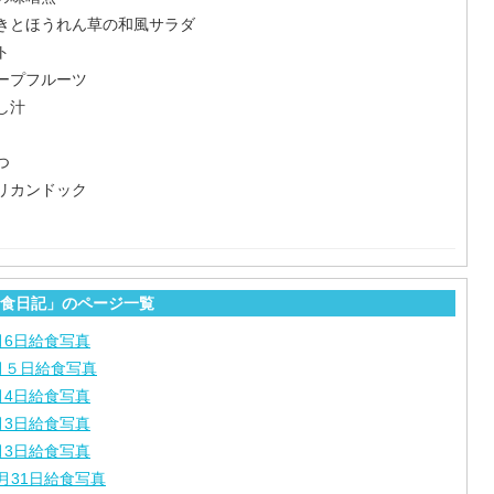
きとほうれん草の和風サラダ
ト
ープフルーツ
し汁
つ
リカンドック
食日記」のページ一覧
月6日給食写真
月５日給食写真
月4日給食写真
月3日給食写真
月3日給食写真
月31日給食写真