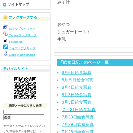
みそ汁
サイトマップ
おやつ
はてなブックマーク
シュガートースト
Yahoo!ブックマーク
牛乳
del.icio.us
ライブドアクリップ
Google Bookmarks
「給食日記」のページ一覧
8月6日給食写真
8月５日給食写真
8月4日給食写真
8月3日給食写真
8月3日給食写真
携帯メールにＵＲＬ送信
７月31日給食写真
7月30日給食写真
7月29日給食写真
ケータイメールアドレスを入力
して送信ボタンを押せば、メー
7月28日給食写真