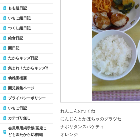
もも組日記
いちご組日記
つくし組日記
給食日記
園日記
たからキッズ日記
集まれ！たからキッズ!!
幼稚園概要
園児募集ページ
プライバシーポリシー
いちご日記
れんこんのつくね
カテゴリ無し
にんじんとかぼちゃのグラツセ
ナポリタンスパゲティ
会員専用掲示板(認定こ
オレンジ
ども園たから幼稚園)