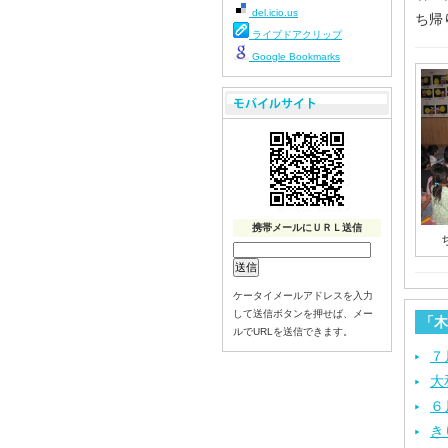
del.icio.us
ち帰
ライブドアクリップ
Google Bookmarks
携帯メールにＵＲＬ送信
ケータイメールアドレスを入力
して送信ボタンを押せば、メー
「木
ルでURLを送信できます。
７
大
６
き