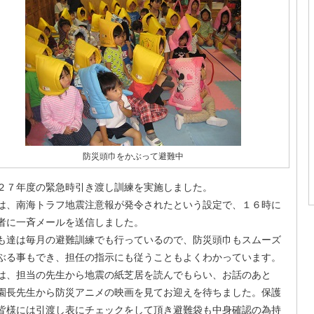
防災頭巾をかぶって避難中
２７年度の緊急時引き渡し訓練を実施しました。
は、南海トラフ地震注意報が発令されたという設定で、１６時に
者に一斉メールを送信しました。
も達は毎月の避難訓練でも行っているので、防災頭巾もスムーズ
ぶる事もでき、担任の指示にも従うこともよくわかっています。
は、担当の先生から地震の紙芝居を読んでもらい、お話のあと
園長先生から防災アニメの映画を見てお迎えを待ちました。保護
皆様には引渡し表にチェックをして頂き避難袋も中身確認の為持