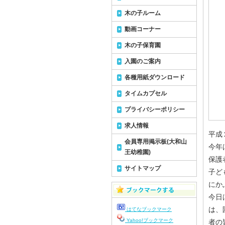
木の子ルーム
動画コーナー
木の子保育園
入園のご案内
各種用紙ダウンロード
タイムカプセル
プライバシーポリシー
求人情報
平成
会員専用掲示板(大和山
今年
王幼稚園)
保護
サイトマップ
子ど
にか
今日
は、
はてなブックマーク
Yahoo!ブックマーク
者の