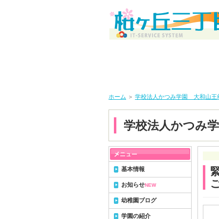
ホーム
＞
学校法人かつみ学園 大和山王
学校法人かつみ学
基本情報
お知らせ
NEW
幼稚園ブログ
学園の紹介