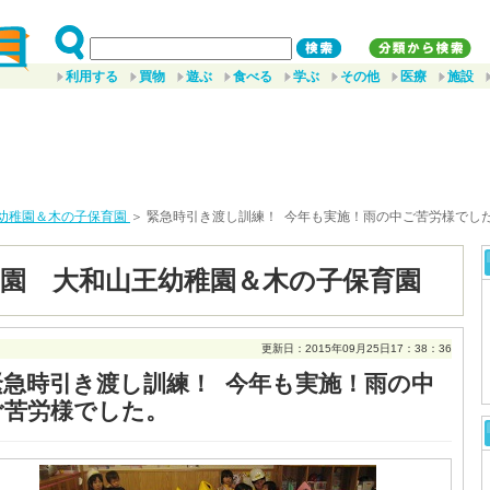
利用する
買物
遊ぶ
食べる
学ぶ
その他
医療
施設
幼稚園＆木の子保育園
＞ 緊急時引き渡し訓練！ 今年も実施！雨の中ご苦労様でし
園 大和山王幼稚園＆木の子保育園
更新日：2015年09月25日17：38：36
緊急時引き渡し訓練！ 今年も実施！雨の中
ご苦労様でした。