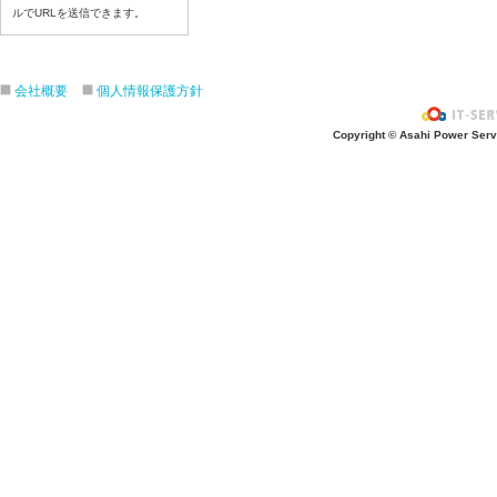
7月14日給食写真
ルでURLを送信できます。
7月13日給食写真
7月10日給食写真
会社概要
個人情報保護方針
7月9日給食写真
7月8日給食写真
Copyright © Asahi Power Servic
7月7日給食写真
7月6日給食写真
7月3日給食写真
7月2日給食写真
7月１日給食写真
6月30日給食写真
6月29日(月)給食写真
6月26日給食写真
6月25日給食写真
6月24日給食写真
6月２３日給食写真
6月22日給食写真
6月19日給食写真