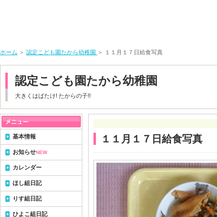
ホーム
＞
認定こども園たから幼稚園
＞ １１月１７日給食写真
認定こども園たから幼稚園
大きくはばたけ! たからの子!!
基本情報
１１月１７日給食写真
お知らせ
NEW
カレンダー
ほし組日記
りす組日記
ひよこ組日記