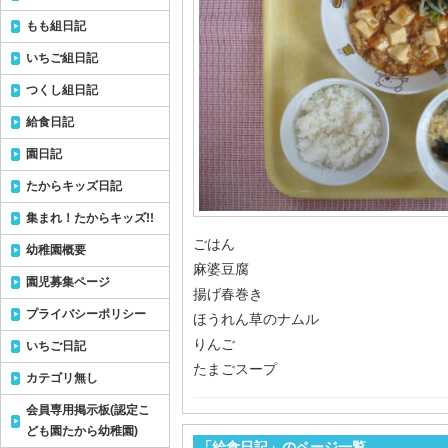
もも組日記
いちご組日記
つくし組日記
給食日記
園日記
たからキッズ日記
集まれ！たからキッズ!!
ごはん
幼稚園概要
麻婆豆腐
園児募集ページ
揚げ春巻き
プライバシーポリシー
ほうれん草のナムル
りんご
いちご日記
たまごスープ
カテゴリ無し
会員専用掲示板(認定こ
ども園たから幼稚園)
「給食日記」のページ一覧