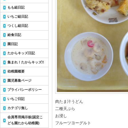
もも組日記
いちご組日記
つくし組日記
給食日記
園日記
たからキッズ日記
集まれ！たからキッズ!!
幼稚園概要
園児募集ページ
プライバシーポリシー
いちご日記
肉たま汁うどん
カテゴリ無し
二種天ぷら
お浸し
会員専用掲示板(認定こ
フルーツヨーグルト
ども園たから幼稚園)