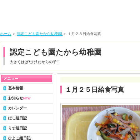
ホーム
＞
認定こども園たから幼稚園
＞ １月２５日給食写真
認定こども園たから幼稚園
大きくはばたけ! たからの子!!
基本情報
１月２５日給食写真
お知らせ
NEW
カレンダー
ほし組日記
りす組日記
ひよこ組日記