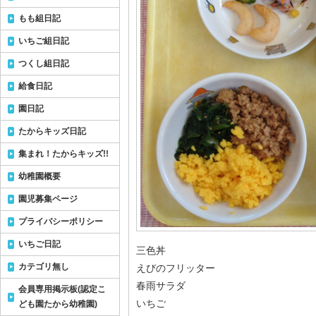
もも組日記
いちご組日記
つくし組日記
給食日記
園日記
たからキッズ日記
集まれ！たからキッズ!!
幼稚園概要
園児募集ページ
プライバシーポリシー
いちご日記
三色丼
カテゴリ無し
えびのフリッター
春雨サラダ
会員専用掲示板(認定こ
いちご
ども園たから幼稚園)