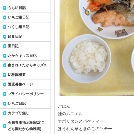
もも組日記
いちご組日記
つくし組日記
給食日記
園日記
たからキッズ日記
集まれ！たからキッズ!!
幼稚園概要
園児募集ページ
プライバシーポリシー
いちご日記
ごはん
カテゴリ無し
鮭のムニエル
ナポリタンスパゲティー
会員専用掲示板(認定こ
ほうれん草ときのこのソテー
ども園たから幼稚園)