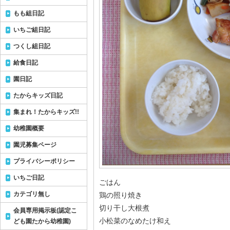
もも組日記
いちご組日記
つくし組日記
給食日記
園日記
たからキッズ日記
集まれ！たからキッズ!!
幼稚園概要
園児募集ページ
プライバシーポリシー
いちご日記
ごはん
カテゴリ無し
鶏の照り焼き
切り干し大根煮
会員専用掲示板(認定こ
小松菜のなめたけ和え
ども園たから幼稚園)