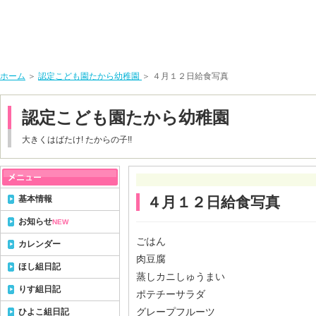
ホーム
＞
認定こども園たから幼稚園
＞ ４月１２日給食写真
認定こども園たから幼稚園
大きくはばたけ! たからの子!!
基本情報
４月１２日給食写真
お知らせ
NEW
ごはん
カレンダー
肉豆腐
ほし組日記
蒸しカニしゅうまい
りす組日記
ポテチーサラダ
グレープフルーツ
ひよこ組日記