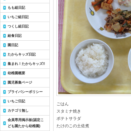
もも組日記
いちご組日記
つくし組日記
給食日記
園日記
たからキッズ日記
集まれ！たからキッズ!!
幼稚園概要
園児募集ページ
プライバシーポリシー
いちご日記
ごはん
カテゴリ無し
スタミナ焼き
ポテトサラダ
会員専用掲示板(認定こ
たけのこの土佐煮
ども園たから幼稚園)