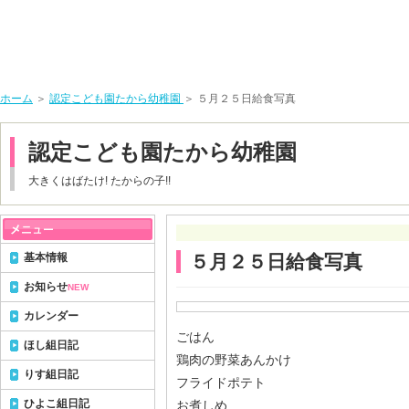
ホーム
＞
認定こども園たから幼稚園
＞ ５月２５日給食写真
認定こども園たから幼稚園
大きくはばたけ! たからの子!!
基本情報
５月２５日給食写真
お知らせ
NEW
カレンダー
ごはん
ほし組日記
鶏肉の野菜あんかけ
りす組日記
フライドポテト
ひよこ組日記
お煮しめ