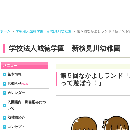
ホーム
＞
学校法人城徳学園 新検見川幼稚園
＞ 第５回なかよしランド「親子でお
学校法人城徳学園 新検見川幼稚園
基本情報
第５回なかよしランド「
って遊ぼう！」
お知らせ
NEW
カレンダー
入園案内 願書配布につ
いて
幼稚園紹介
コンセプト