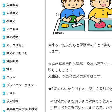
入園案内
未就園児
在園児
アクセス
園の特徴
★小さいお友だちと保護者の方とで楽し
カテゴリ無し
します。
園児のいちにち
施設紹介
☆絵画指導専門の講師「松本己恵先生」
地図
験しましょう！
先生は、本園卒園児のお母様です。
コラム
プライバシーポリシー
★2歳ぐらいからですと、楽しく参加で
テスト
※地域の小さなお子さま対象で予約お
求人情報
※駐車場をご案内いたしますので、お
会員専用掲示板(新検見