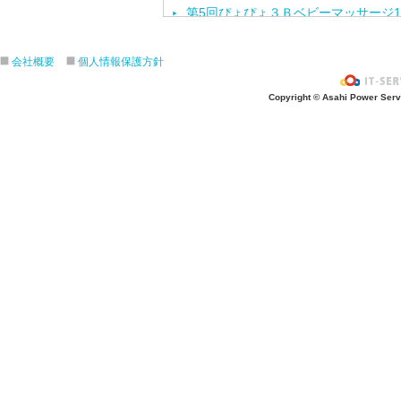
第5回ぴょぴょ３Ｂベビーマッサージ1
第3回地域交流「ポニーと遊ぼう」 
第4回ぴょぴょ３Ｂベビーマッサージ1
会社概要
個人情報保護方針
令和元年度 第2１回～２3回にこに
Copyright © Asahi Power Servic
第３回 子育て交流なかよしランド
令和２年度幼児教室みっきーるーむ 説
平成31年度 第１６回～２０回にこ
第2回地域交流なかよしランド「しゃ
令和２年度Open幼稚園（入園説明
第1回地域交流「ちびっこ夏まつり」
第3回ぴょぴょ３Ｂベビーマッサージ9
平成31年度 第１３回～1６回にこ
第2回子育て交流なかよしランド「体
う！」
第２回ぴょぴょ３Ｂベビーマッサージ
第３回子育て講演会「聞かせや。けい
平成31年度 第9回～12回にこにこ
平成31年度幼児教室みっきーるーむ