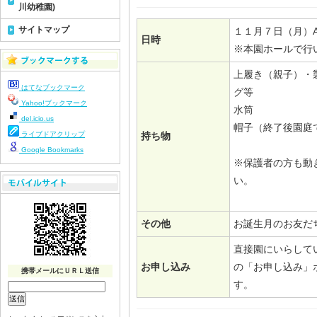
川幼稚園)
サイトマップ
１１月７日（月）A
日時
※本園ホールで行
上履き（親子）・
はてなブックマーク
グ等
Yahoo!ブックマーク
水筒
del.icio.us
帽子（終了後園庭
ライブドアクリップ
持ち物
Google Bookmarks
※保護者の方も動
い。
その他
お誕生月のお友だ
直接園にいらして
お申し込み
の「お申し込み」
携帯メールにＵＲＬ送信
す。