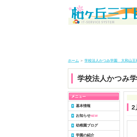
ホーム
＞
学校法人かつみ学園 大和山王
学校法人かつみ学
基本情報
お知らせ
NEW
幼稚園ブログ
学園の紹介