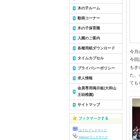
木の子ルーム
動画コーナー
木の子保育園
入園のご案内
各種用紙ダウンロード
今月
タイムカプセル
今回
もき
プライバシーポリシー
た。
求人情報
ても
会員専用掲示板(大和山
王幼稚園)
サイトマップ
はてなブックマーク
Yahoo!ブックマーク