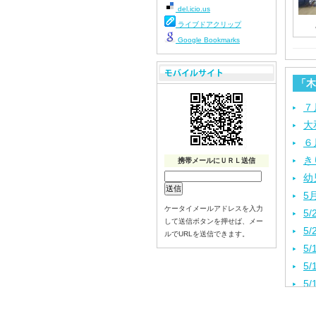
del.icio.us
ライブドアクリップ
Google Bookmarks
「木
７
大
６
き
携帯メールにＵＲＬ送信
幼
5
ケータイメールアドレスを入力
5
して送信ボタンを押せば、メー
5
ルでURLを送信できます。
5
5
5
5