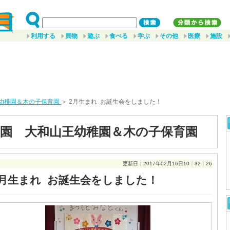
利用する
買物
遊ぶ
食べる
学ぶ
その他
医療
施設
幼稚園＆木の子保育園
＞ 2月生まれ お誕生会をしました！
園 大和山王幼稚園＆木の子保育園
更新日：2017年02月16日10：32：26
2月生まれ お誕生会をしました！