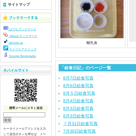
サイトマップ
はてなブックマーク
Yahoo!ブックマーク
離乳食
del.icio.us
ライブドアクリップ
Google Bookmarks
「給食日記」のページ一覧
8月7日給食写真
8月6日給食写真
8月５日給食写真
8月4日給食写真
8月3日給食写真
携帯メールにＵＲＬ送信
8月3日給食写真
７月31日給食写真
ケータイメールアドレスを入力
7月30日給食写真
して送信ボタンを押せば、メー