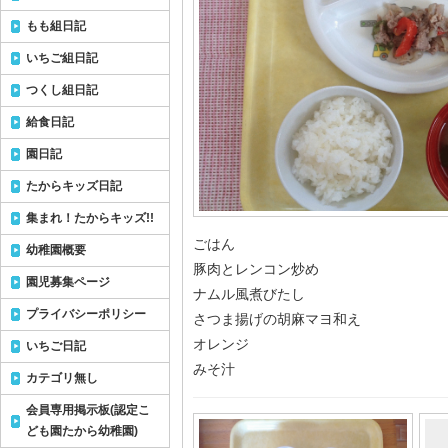
もも組日記
いちご組日記
つくし組日記
給食日記
園日記
たからキッズ日記
集まれ！たからキッズ!!
ごはん
幼稚園概要
豚肉とレンコン炒め
園児募集ページ
ナムル風煮びたし
プライバシーポリシー
さつま揚げの胡麻マヨ和え
オレンジ
いちご日記
みそ汁
カテゴリ無し
会員専用掲示板(認定こ
ども園たから幼稚園)