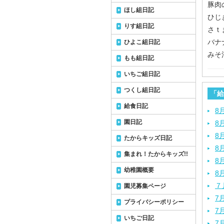
豚肉
ほし組日記
ひじ
りす組日記
さｔ
バナ
ひよこ組日記
みそ
もも組日記
いちご組日記
つくし組日記
「給
給食日記
8
園日記
8
8
たからキッズ日記
8
集まれ！たからキッズ!!
8
幼稚園概要
8
７
園児募集ページ
7
プライバシーポリシー
7
いちご日記
7