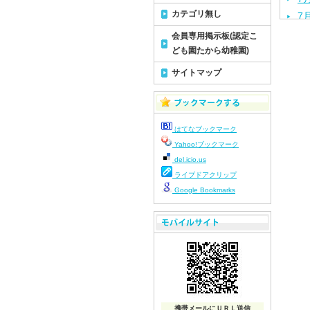
カテゴリ無し
7
7
会員専用掲示板(認定こ
7
ども園たから幼稚園)
7
サイトマップ
7
7
7
はてなブックマーク
7
Yahoo!ブックマーク
7
del.icio.us
7
ライブドアクリップ
7
Google Bookmarks
7
7
7
7
7
7
携帯メールにＵＲＬ送信