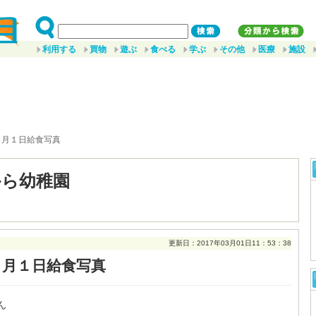
利用する
買物
遊ぶ
食べる
学ぶ
その他
医療
施設
３月１日給食写真
から幼稚園
更新日：2017年03月01日11：53：38
３月１日給食写真
ん