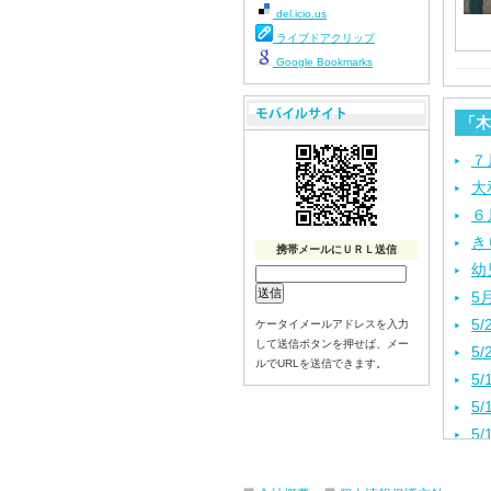
del.icio.us
ライブドアクリップ
Google Bookmarks
「木
７
大
６
き
携帯メールにＵＲＬ送信
幼
5
5
ケータイメールアドレスを入力
して送信ボタンを押せば、メー
5
ルでURLを送信できます。
5
5
5
5
４