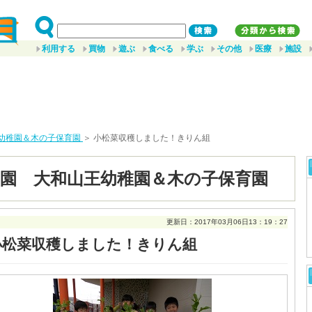
利用する
買物
遊ぶ
食べる
学ぶ
その他
医療
施設
幼稚園＆木の子保育園
＞ 小松菜収穫しました！きりん組
園 大和山王幼稚園＆木の子保育園
更新日：2017年03月06日13：19：27
小松菜収穫しました！きりん組