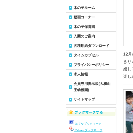
木の子ルーム
動画コーナー
木の子保育園
入園のご案内
各種用紙ダウンロード
12
タイムカプセル
きり
プライバシーポリシー
嬉し
求人情報
楽し
会員専用掲示板(大和山
王幼稚園)
サイトマップ
はてなブックマーク
Yahoo!ブックマーク