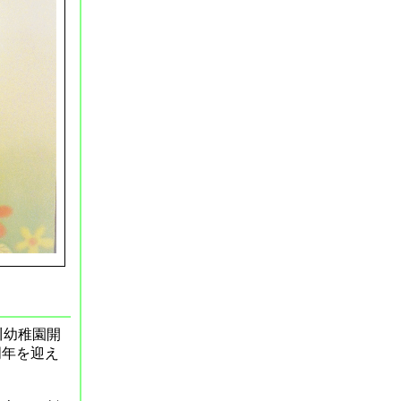
川幼稚園開
周年を迎え