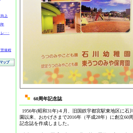
質向上
周年
レ･･･
運営規程
60周年記念誌
1956年(昭和31年)４月、旧国鉄宇都宮駅東地区に石
園以来、おかげさまで2016年（平成28年）に創立60
記念誌を作成しました。