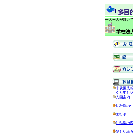
一人一人が輝い
学校法
未就園児
クル申し
入園案内
幼稚園の
園行事
幼稚園の
楽しい給