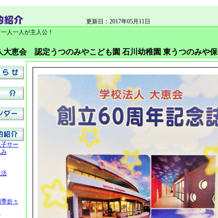
更新日：2017年05月11日
て一人一人が主人公！
人大恵会 認定うつのみやこども園 石川幼稚園 東うつのみや保
親子サー
込み
生活
四季折々
食