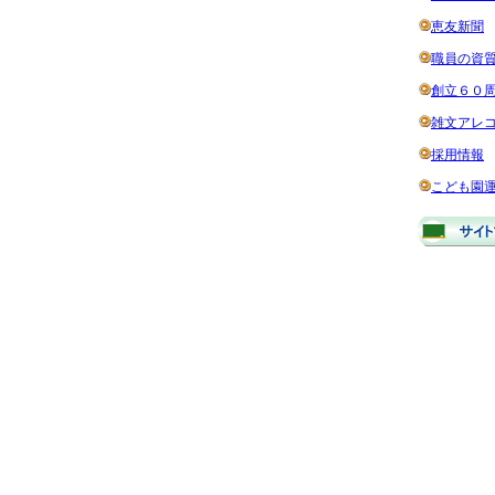
恵友新聞
職員の資
創立６０
雑文アレコ
採用情報
こども園