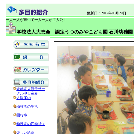
更新日：2017年08月29日
一人一人が輝いて一人一人が主人公！
学校法人大恵会 認定うつのみやこども園 石川幼稚園
未就園児親子サー
クル申し込み
入園案内
幼稚園の生活
園行事
幼稚園の四季折々
楽しい給食