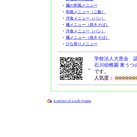
・
麺の和風メニュー
・
和風メニュー（ご飯）
・
洋食メニュー（パン）
・
麺メニュー（焼きそば）
・
洋食メニュー（パン）
・
麺メニュー（焼きそば）
・
ひな祭りメニュー
・
麺の和風メニュー
・
和風メニュー
学校法人大恵会 
・
中華風メニュー
石川幼稚園 東うつ
←
です。
人気度：
it-service of a web system