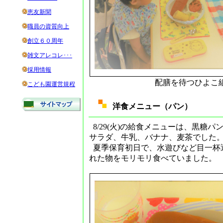
恵友新聞
職員の資質向上
創立６０周年
雑文アレコレ･･･
採用情報
配膳を待つひよこ
こども園運営規程
洋食メニュー（パン）
8/29(火)の給食メニューは、黒糖
サラダ、牛乳、バナナ、麦茶でした
夏季保育初日で、水遊びなど目一杯
れた物をモリモリ食べていました。