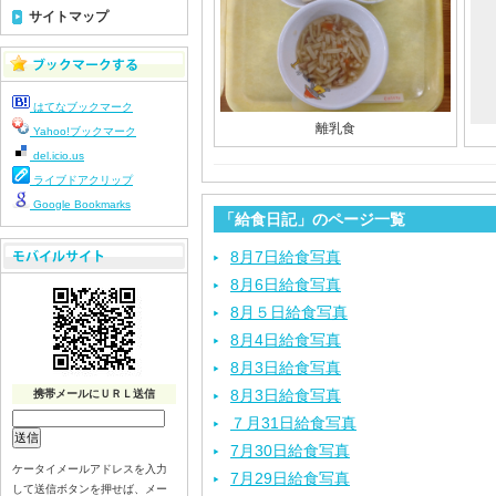
サイトマップ
はてなブックマーク
離乳食
Yahoo!ブックマーク
del.icio.us
ライブドアクリップ
Google Bookmarks
「給食日記」のページ一覧
8月7日給食写真
8月6日給食写真
8月５日給食写真
8月4日給食写真
8月3日給食写真
8月3日給食写真
携帯メールにＵＲＬ送信
７月31日給食写真
7月30日給食写真
ケータイメールアドレスを入力
7月29日給食写真
して送信ボタンを押せば、メー