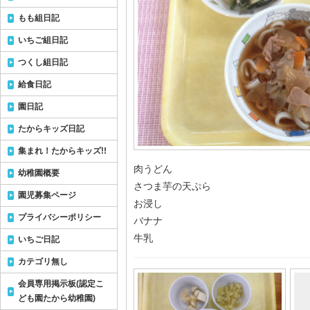
もも組日記
いちご組日記
つくし組日記
給食日記
園日記
たからキッズ日記
集まれ！たからキッズ!!
肉うどん
幼稚園概要
さつま芋の天ぷら
園児募集ページ
お浸し
プライバシーポリシー
バナナ
牛乳
いちご日記
カテゴリ無し
会員専用掲示板(認定こ
ども園たから幼稚園)