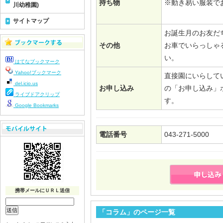
持ち物
※動き易い服装で
川幼稚園)
サイトマップ
お誕生月のお友だ
その他
お車でいらっしゃ
い。
はてなブックマーク
Yahoo!ブックマーク
直接園にいらして
del.icio.us
お申し込み
の「お申し込み」
ライブドアクリップ
す。
Google Bookmarks
電話番号
043-271-5000
携帯メールにＵＲＬ送信
「コラム」のページ一覧