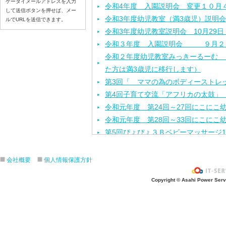
ケータイメールアドレスを入力
令和4年度 入園説明会 変更１０月
して送信ボタンを押せば、メー
令和3年度幼児教室（満3歳児）説明会
ルでURLを送信できます。
令和3年度幼児教室説明会 10月29
令和３年度 入園説明会 ９月２
令和２年度幼児教室みっきーるーむ （
た方は満3歳児に移行します）
第3回「 ママの為のボディーストレ
第4回子育て交流「アフリカの太鼓」 
令和元年度 第24回～27回にこにこ
令和元年度 第28回～33回にこにこ
第5回ぴょぴょ３Ｂベビーマッサージ1
第3回地域交流「ポニーと遊ぼう」 
第4回ぴょぴょ３Ｂベビーマッサージ1
会社概要
個人情報保護方針
令和元年度 第2１回～２3回にこに
Copyright © Asahi Power Servic
第３回 子育て交流なかよしランド
令和２年度幼児教室みっきーるーむ 説
平成31年度 第１６回～２０回にこ
第2回地域交流なかよしランド「しゃ