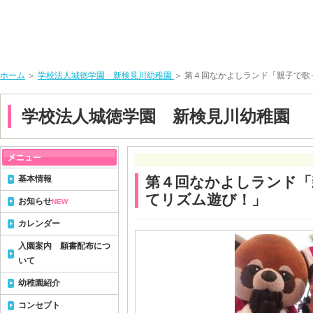
ホーム
＞
学校法人城徳学園 新検見川幼稚園
＞ 第４回なかよしランド「親子で歌
学校法人城徳学園 新検見川幼稚園
基本情報
第４回なかよしランド「
てリズム遊び！」
お知らせ
NEW
カレンダー
入園案内 願書配布につ
いて
幼稚園紹介
コンセプト