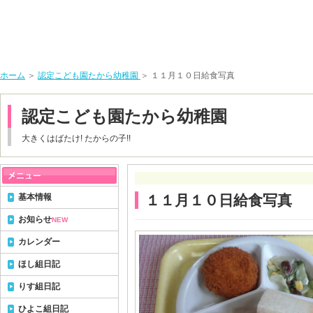
ホーム
＞
認定こども園たから幼稚園
＞ １１月１０日給食写真
認定こども園たから幼稚園
大きくはばたけ! たからの子!!
基本情報
１１月１０日給食写真
お知らせ
NEW
カレンダー
ほし組日記
りす組日記
ひよこ組日記