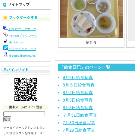
サイトマップ
はてなブックマーク
Yahoo!ブックマーク
離乳食
del.icio.us
ライブドアクリップ
Google Bookmarks
「給食日記」のページ一覧
8月6日給食写真
8月５日給食写真
8月4日給食写真
8月3日給食写真
8月3日給食写真
携帯メールにＵＲＬ送信
７月31日給食写真
7月30日給食写真
ケータイメールアドレスを入力
7月29日給食写真
して送信ボタンを押せば、メー