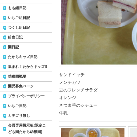
もも組日記
いちご組日記
つくし組日記
給食日記
園日記
たからキッズ日記
集まれ！たからキッズ!!
サンドイッチ
幼稚園概要
メンチカツ
園児募集ページ
豆のフレンチサラダ
プライバシーポリシー
オレンジ
さつま芋のシチュー
いちご日記
牛乳
カテゴリ無し
会員専用掲示板(認定こ
ども園たから幼稚園)