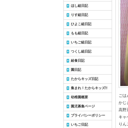
ほし組日記
りす組日記
ひよこ組日記
もも組日記
いちご組日記
つくし組日記
給食日記
園日記
たからキッズ日記
集まれ！たからキッズ!!
ごは
幼稚園概要
かじ
園児募集ページ
高野
プライバシーポリシー
キャ
りん
いちご日記