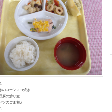
ん
きのコーンマヨ焼き
豆腐の炒り煮
ベツのごま和え
ご