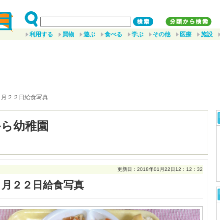
利用する
買物
遊ぶ
食べる
学ぶ
その他
医療
施設
１月２２日給食写真
から幼稚園
更新日：2018年01月22日12：12：32
１月２２日給食写真