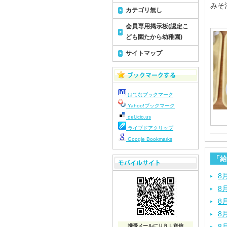
みそ
カテゴリ無し
会員専用掲示板(認定こ
ども園たから幼稚園)
サイトマップ
はてなブックマーク
Yahoo!ブックマーク
del.icio.us
ライブドアクリップ
Google Bookmarks
「給
8
8
8
8
8
携帯メールにＵＲＬ送信