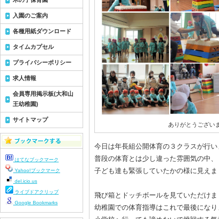
木の子保育園
入園のご案内
各種用紙ダウンロード
タイムカプセル
プライバシーポリシー
求人情報
会員専用掲示板(大和山
王幼稚園)
サイトマップ
ありがとうござい
今日は年長組公開体育の３クラスが行い
普段の体育とは少し違った雰囲気の中、
はてなブックマーク
子ども達も緊張していたかの様に見えま
Yahoo!ブックマーク
del.icio.us
ライブドアクリップ
飛び箱とドッチボールを見ていただけま
Google Bookmarks
幼稚園での体育指導はこれで最後になり