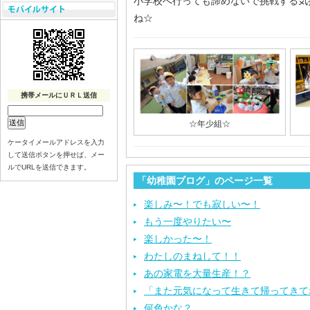
小学校へ行っても諦めないで挑戦する気
ね☆
携帯メールにＵＲＬ送信
☆年少組☆
ケータイメールアドレスを入力
して送信ボタンを押せば、メー
ルでURLを送信できます。
「幼稚園ブログ」のページ一覧
楽しみ〜！でも寂しい〜！
もう一度やりたい〜
楽しかった〜！
わたしのまねして！！
あの家電を大量生産！？
「また元気になって生きて帰ってきて
何色かな？