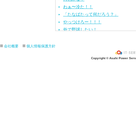
わぁ〜冷た！！
「たなばたって何だろう？」
やっつけろー！！！
外で野球したい！
ざぶ〜ん！
ピタゴラスイッチ！
会社概要
個人情報保護方針
お風呂上がり？
Copyright © Asahi Power Servic
あの先生はだ〜れ？
にんじんいれるー？
みんなが切った紙が、、、
大きくジャンプ！
旅行に行こう〜！！
お菓子のおうち
ダイオウイカ獲るぞ〜！！
ちけっと作ろう〜！
シャボン玉実験！
紙粘土で𓏸𓏸づくり
ご飯屋さんでーす！