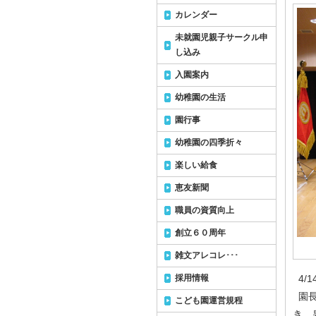
カレンダー
未就園児親子サークル申
し込み
入園案内
幼稚園の生活
園行事
幼稚園の四季折々
楽しい給食
恵友新聞
職員の資質向上
創立６０周年
雑文アレコレ･･･
採用情報
4/
園長
こども園運営規程
き、