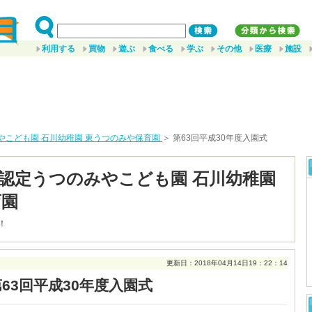
利用する
買物
遊ぶ
食べる
学ぶ
その他
医療
施設
やこども園 石川幼稚園 東うつのみや保育園
＞ 第63回平成30年度入園式
認定うつのみやこども園 石川幼稚園
育園
！
更新日：2018年04月14日19：22：14
第63回平成30年度入園式