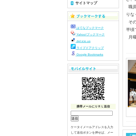
サイトマップ
職員
りな
その
はてなブックマーク
半頃
Yahoo!ブックマーク
月曜
del.icio.us
ライブドアクリップ
Google Bookmarks
携帯メールにＵＲＬ送信
ケータイメールアドレスを入力
して送信ボタンを押せば、メー