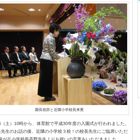
園長祝辞と近隣小学校長来賓
14（土）10時から、体育館で平成30年度の入園式が行われました。
先生のお話の後、近隣の小学校３校！の校長先生にご臨席いただ
泉が丘小学校長高野先生よりお祝いの言葉をいただきました。