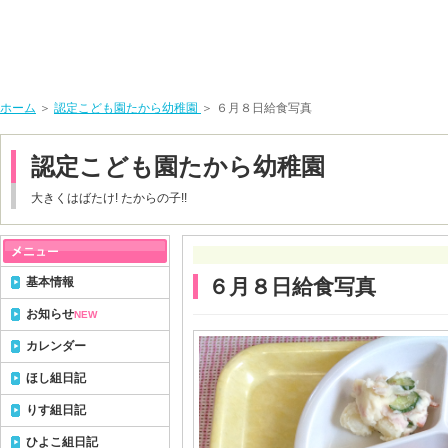
ホーム
＞
認定こども園たから幼稚園
＞ ６月８日給食写真
認定こども園たから幼稚園
大きくはばたけ! たからの子!!
基本情報
６月８日給食写真
お知らせ
NEW
カレンダー
ほし組日記
りす組日記
ひよこ組日記