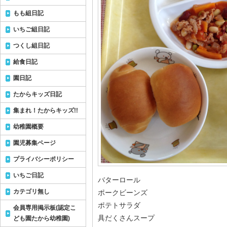
もも組日記
いちご組日記
つくし組日記
給食日記
園日記
たからキッズ日記
集まれ！たからキッズ!!
幼稚園概要
園児募集ページ
プライバシーポリシー
いちご日記
バターロール
カテゴリ無し
ポークビーンズ
ポテトサラダ
会員専用掲示板(認定こ
具だくさんスープ
ども園たから幼稚園)