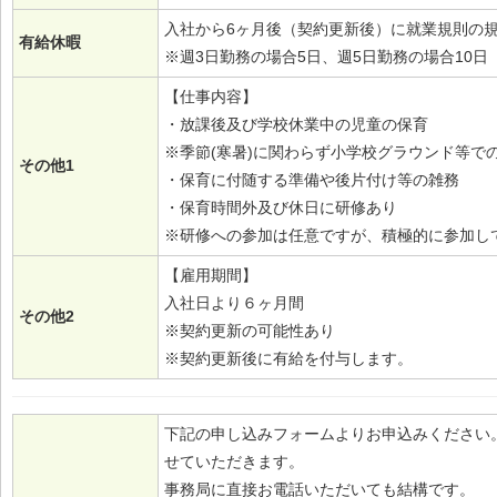
入社から6ヶ月後（契約更新後）に就業規則の
有給休暇
※週3日勤務の場合5日、週5日勤務の場合10日
【仕事内容】
・放課後及び学校休業中の児童の保育
※季節(寒暑)に関わらず小学校グラウンド等で
その他1
・保育に付随する準備や後片付け等の雑務
・保育時間外及び休日に研修あり
※研修への参加は任意ですが、積極的に参加し
【雇用期間】
入社日より６ヶ月間
その他2
※契約更新の可能性あり
※契約更新後に有給を付与します。
下記の申し込みフォームよりお申込みください
せていただきます。
事務局に直接お電話いただいても結構です。