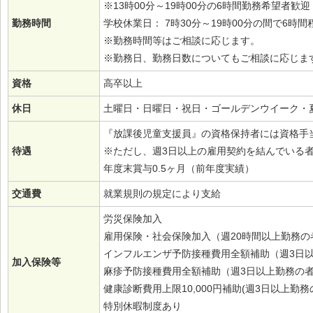
※13時00分～19時00分の6時間勤務希望者歓迎
勤務時間
学校休業日： 7時30分～19時00分の間で6時間
※勤務時間等はご相談に応じます。
※勤務日、勤務日数についてもご相談に応じま
資格
高卒以上
休日
土曜日・日曜日・祝日・ゴールデンウイーク・
『放課後児童支援員』の資格保持者には資格手当
待遇
※ただし、週3日以上の雇用契約を結んでいる
年度末賞与0.5ヶ月（前年度実績）
交通費
就業規則の規定により支給
労災保険加入
雇用保険・社会保険加入（週20時間以上勤務の
インフルエンザ予防接種費用全額補助（週3日
加入保険等
麻疹予防接種費用全額補助（週3日以上勤務の
健康診断費用上限10,000円補助(週3日以上勤務
特別休暇制度あり