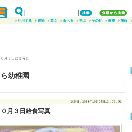
利用する
買物
遊ぶ
食べる
学ぶ
その他
医療
施設
１０月３日給食写真
から幼稚園
更新日：2018年10月04日12：05：51
１０月３日給食写真