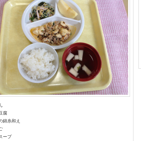
ん
豆腐
の錦糸和え
ご
スープ