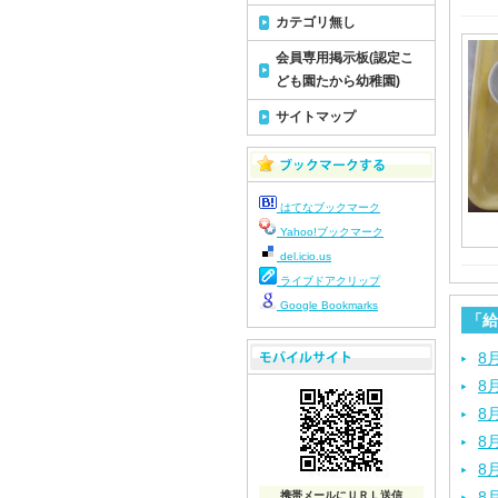
カテゴリ無し
会員専用掲示板(認定こ
ども園たから幼稚園)
サイトマップ
はてなブックマーク
Yahoo!ブックマーク
del.icio.us
ライブドアクリップ
Google Bookmarks
「給
8
8
8
8
8
8
携帯メールにＵＲＬ送信