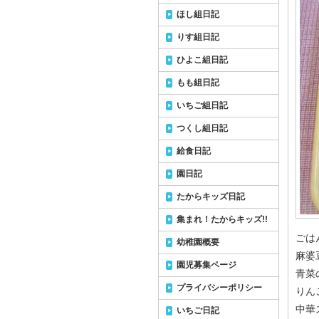
ほし組日記
りす組日記
ひよこ組日記
もも組日記
いちご組日記
つくし組日記
給食日記
園日記
たからキッズ日記
集まれ！たからキッズ!!
ごは
幼稚園概要
麻婆
園児募集ページ
青菜
プライバシーポリシー
りん
中華
いちご日記