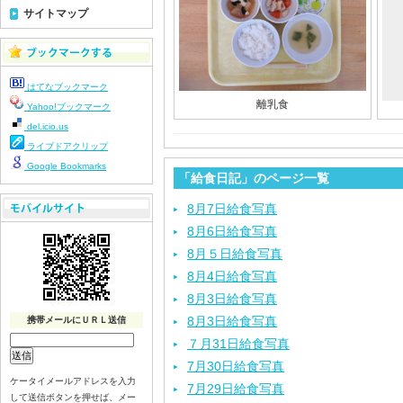
サイトマップ
はてなブックマーク
離乳食
Yahoo!ブックマーク
del.icio.us
ライブドアクリップ
Google Bookmarks
「給食日記」のページ一覧
8月7日給食写真
8月6日給食写真
8月５日給食写真
8月4日給食写真
8月3日給食写真
8月3日給食写真
携帯メールにＵＲＬ送信
７月31日給食写真
7月30日給食写真
ケータイメールアドレスを入力
7月29日給食写真
して送信ボタンを押せば、メー