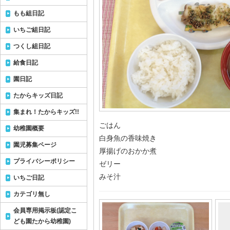
もも組日記
いちご組日記
つくし組日記
給食日記
園日記
たからキッズ日記
集まれ！たからキッズ!!
ごはん
幼稚園概要
白身魚の香味焼き
園児募集ページ
厚揚げのおかか煮
プライバシーポリシー
ゼリー
みそ汁
いちご日記
カテゴリ無し
会員専用掲示板(認定こ
ども園たから幼稚園)