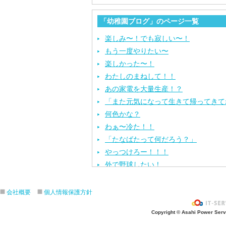
「幼稚園ブログ」のページ一覧
楽しみ〜！でも寂しい〜！
もう一度やりたい〜
楽しかった〜！
わたしのまねして！！
あの家電を大量生産！？
「また元気になって生きて帰ってきて
何色かな？
わぁ〜冷た！！
「たなばたって何だろう？」
やっつけろー！！！
外で野球したい！
ざぶ〜ん！
ピタゴラスイッチ！
会社概要
個人情報保護方針
お風呂上がり？
Copyright © Asahi Power Servic
あの先生はだ〜れ？