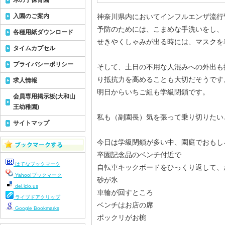
木の子保育園
入園のご案内
神奈川県内においてインフルエンザ流行
予防のためには、こまめな手洗いをし、
各種用紙ダウンロード
せきやくしゃみが出る時には、マスクを
タイムカプセル
プライバシーポリシー
そして、土日の不用な人混みへの外出も
り抵抗力を高めることも大切だそうです
求人情報
明日からいちご組も学級閉鎖です。
会員専用掲示板(大和山
王幼稚園)
私も（副園長）気を張って乗り切りたい
サイトマップ
今日は学級閉鎖が多い中、園庭でおもし
卒園記念品のベンチ付近で
はてなブックマーク
自転車キックボードをひっくり返して、
Yahoo!ブックマーク
砂が氷
del.icio.us
車輪が回すところ
ライブドアクリップ
ベンチはお店の席
Google Bookmarks
ポックリがお椀