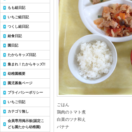
もも組日記
いちご組日記
つくし組日記
給食日記
園日記
たからキッズ日記
集まれ！たからキッズ!!
幼稚園概要
園児募集ページ
プライバシーポリシー
いちご日記
ごはん
カテゴリ無し
鶏肉のトマト煮
白菜のツナ和え
会員専用掲示板(認定こ
バナナ
ども園たから幼稚園)