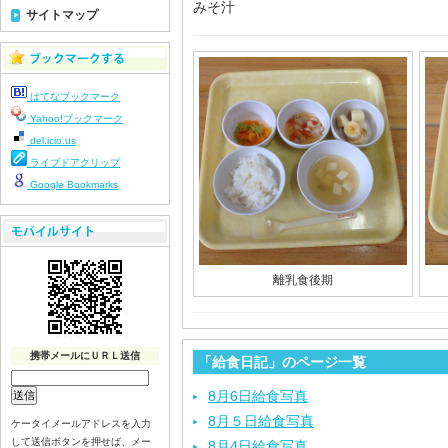
みそ汁
サイトマップ
はてなブックマーク
Yahoo!ブックマーク
del.icio.us
ライブドアクリップ
Google Bookmarks
離乳食後期
携帯メールにＵＲＬ送信
「給食日記」のページ一覧
8月6日給食写真
8月５日給食写真
ケータイメールアドレスを入力
して送信ボタンを押せば、メー
8月4日給食写真