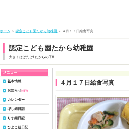
ホーム
＞
認定こども園たから幼稚園
＞ ４月１７日給食写真
認定こども園たから幼稚園
大きくはばたけ! たからの子!!
基本情報
４月１７日給食写真
お知らせ
NEW
カレンダー
ほし組日記
りす組日記
ひよこ組日記