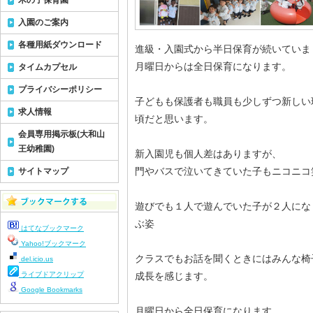
木の子保育園
入園のご案内
各種用紙ダウンロード
進級・入園式から半日保育が続いていま
月曜日からは全日保育になります。
タイムカプセル
プライバシーポリシー
子どもも保護者も職員も少しずつ新しい
求人情報
頃だと思います。
会員専用掲示板(大和山
王幼稚園)
新入園児も個人差はありますが、
門やバスで泣いてきていた子もニコニコ
サイトマップ
遊びでも１人で遊んでいた子が２人にな
ぶ姿
はてなブックマーク
Yahoo!ブックマーク
クラスでもお話を聞くときにはみんな椅
del.icio.us
ライブドアクリップ
成長を感じます。
Google Bookmarks
月曜日から全日保育になります。