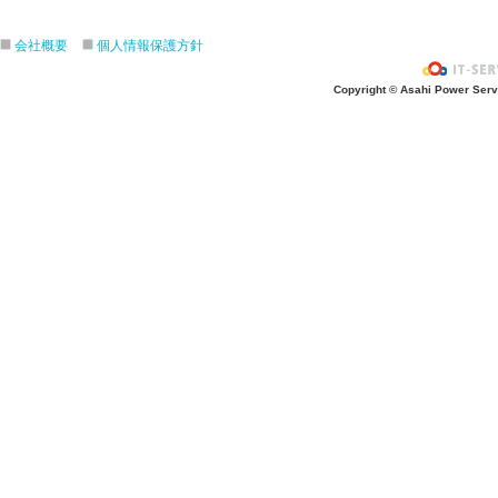
ざぶ〜ん！
ピタゴラスイッチ！
会社概要
個人情報保護方針
お風呂上がり？
Copyright © Asahi Power Servic
あの先生はだ〜れ？
にんじんいれるー？
みんなが切った紙が、、、
大きくジャンプ！
旅行に行こう〜！！
お菓子のおうち
ダイオウイカ獲るぞ〜！！
ちけっと作ろう〜！
シャボン玉実験！
紙粘土で𓏸𓏸づくり
ご飯屋さんでーす！
キラキラしてる〜！！
ぐーぱー！ぐーぱー！
おっきなティラノサウルスつくろうよ
お誕生日おめでとう！