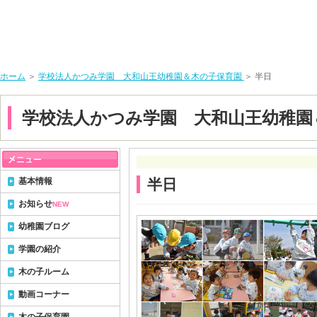
ホーム
＞
学校法人かつみ学園 大和山王幼稚園＆木の子保育園
＞ 半日
学校法人かつみ学園 大和山王幼稚園
基本情報
半日
お知らせ
NEW
幼稚園ブログ
学園の紹介
木の子ルーム
動画コーナー