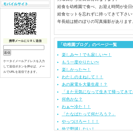
給食を幼稚園で食べ、お迎え時間が全日
給食セットを忘れずに持ってきて下さい
年長組は鯉のぼりの写真撮影があります
携帯メールにＵＲＬ送信
「幼稚園ブログ」のページ一覧
楽しみ〜！でも寂しい〜！
ケータイメールアドレスを入力
もう一度やりたい〜
して送信ボタンを押せば、メー
楽しかった〜！
ルでURLを送信できます。
わたしのまねして！！
あの家電を大量生産！？
「また元気になって生きて帰ってきて
何色かな？
わぁ〜冷た！！
「たなばたって何だろう？」
やっつけろー！！！
外で野球したい！