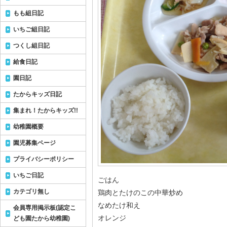
もも組日記
いちご組日記
つくし組日記
給食日記
園日記
たからキッズ日記
集まれ！たからキッズ!!
幼稚園概要
園児募集ページ
プライバシーポリシー
いちご日記
ごはん
カテゴリ無し
鶏肉とたけのこの中華炒め
なめたけ和え
会員専用掲示板(認定こ
オレンジ
ども園たから幼稚園)