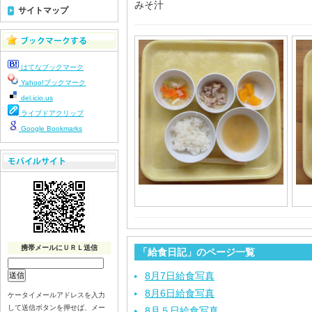
みそ汁
サイトマップ
はてなブックマーク
Yahoo!ブックマーク
del.icio.us
ライブドアクリップ
Google Bookmarks
携帯メールにＵＲＬ送信
「給食日記」のページ一覧
8月7日給食写真
8月6日給食写真
ケータイメールアドレスを入力
して送信ボタンを押せば、メー
8月５日給食写真