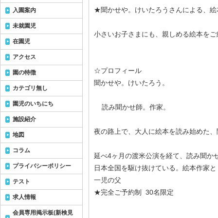
★聞かせや。けいたろうさんによる、絵
入園案内
未就園児
小さいお子さまにも、親しめる絵本をご
在園児
アクセス
☆プロフィール
園の特徴
聞かせや。けいたろう。
カテゴリ無し
園児のいちにち
読み聞かせ師。作家。
施設紹介
夜の路上で、大人に絵本を読み始めた、
地図
コラム
延べ4ヶ月の渡米公演を経て、読み聞か
プライバシーポリシー
日本全国を駆け抜けている。絵本作家と
一児の父
テスト
★完全ご予約制 30名限定
求人情報
会員専用掲示板(新検見