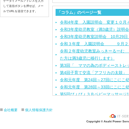
ケータイメールアドレスを入力
して送信ボタンを押せば、メー
ルでURLを送信できます。
「コラム」のページ一覧
令和4年度 入園説明会 変更１０月
令和3年度幼児教室（満3歳児）説明会
令和3年度幼児教室説明会 10月29
令和３年度 入園説明会 ９月２
令和２年度幼児教室みっきーるーむ （
た方は満3歳児に移行します）
第3回「 ママの為のボディーストレ
第4回子育て交流「アフリカの太鼓」 
令和元年度 第24回～27回にこにこ
令和元年度 第28回～33回にこにこ
第5回ぴょぴょ３Ｂベビーマッサージ1
第3回地域交流「ポニーと遊ぼう」 
第4回ぴょぴょ３Ｂベビーマッサージ1
会社概要
個人情報保護方針
令和元年度 第2１回～２3回にこに
Copyright © Asahi Power Servic
第３回 子育て交流なかよしランド