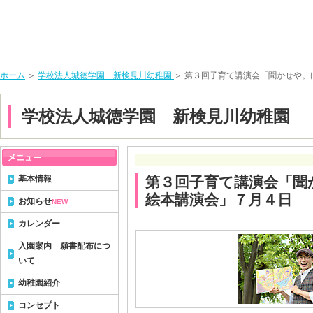
ホーム
＞
学校法人城徳学園 新検見川幼稚園
＞ 第３回子育て講演会「聞かせや
学校法人城徳学園 新検見川幼稚園
基本情報
第３回子育て講演会「聞
絵本講演会」７月４日
お知らせ
NEW
カレンダー
入園案内 願書配布につ
いて
幼稚園紹介
コンセプト