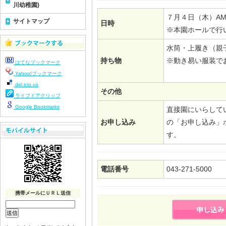
川幼稚園)
７月４日（木）AM
サイトマップ
日時
※本園ホールで行
水筒・上履き（親
持ち物
※動き易い服装で
はてなブックマーク
Yahoo!ブックマーク
del.icio.us
その他
ライブドアクリップ
Google Bookmarks
直接園にいらして
お申し込み
の「お申し込み」
す。
電話番号
043-271-5000
携帯メールにＵＲＬ送信