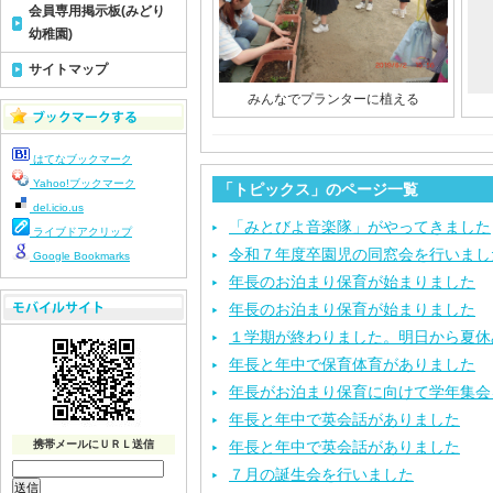
会員専用掲示板(みどり
幼稚園)
サイトマップ
みんなでプランターに植える
はてなブックマーク
Yahoo!ブックマーク
「トピックス」のページ一覧
del.icio.us
「みとびよ音楽隊」がやってきました
ライブドアクリップ
令和７年度卒園児の同窓会を行いまし
Google Bookmarks
年長のお泊まり保育が始まりました
年長のお泊まり保育が始まりました
１学期が終わりました。明日から夏休
年長と年中で保育体育がありました
年長がお泊まり保育に向けて学年集会
年長と年中で英会話がありました
携帯メールにＵＲＬ送信
年長と年中で英会話がありました
７月の誕生会を行いました