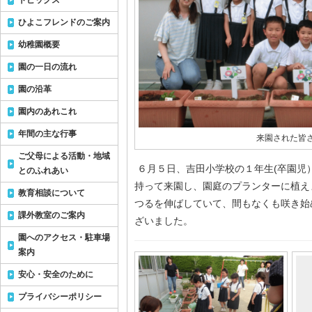
トピックス
ひよこフレンドのご案内
幼稚園概要
園の一日の流れ
園の沿革
園内のあれこれ
年間の主な行事
来園された皆
ご父母による活動・地域
６月５日、吉田小学校の１年生(卒園児
とのふれあい
持って来園し、園庭のプランターに植え
教育相談について
つるを伸ばしていて、間もなくも咲き始
課外教室のご案内
ざいました。
園へのアクセス・駐車場
案内
安心・安全のために
プライバシーポリシー