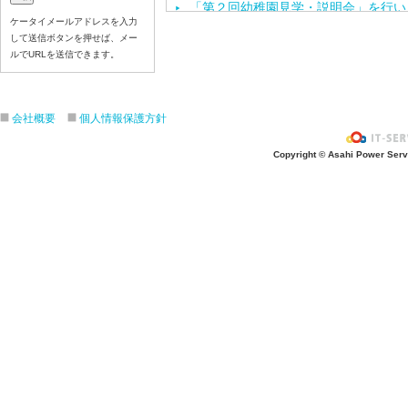
「第２回幼稚園見学・説明会」を行い
ケータイメールアドレスを入力
年長と年中で保育体育がありました
して送信ボタンを押せば、メー
「お仕事ちょうさノート」県央版の取
ルでURLを送信できます。
「七夕のつどい」をしました
七夕の飾り付けをしました
会社概要
個人情報保護方針
今年度第１回目の園内研修を行いまし
保育体育を頑張りました
Copyright © Asahi Power Servic
七夕の製作活動をしました
「カレーパーティー」をしました
６月のお誕生会と、おはなしクレヨン
「第１回 幼稚園見学・説明会」を行
運動会の練習をしました
年長と年中で英会話がありました
お泊まり保育の説明会を行いました
歯科検診を行いました
年長と年中で保育体育がありました
年長の子ども達が船の進水式を行いま
年長で英会話がありました