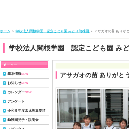
ホーム
＞
学校法人関根学園 認定こども園 みどり幼稚園
＞ アサガオの苗 ありが
学校法人関根学園 認定こども園 み
基本情報
アサガオの苗 ありがと
NEW
お知らせ
NEW
カレンダー
NEW
アンケート
令和９年度園児募集要項
幼稚園見学・説明会