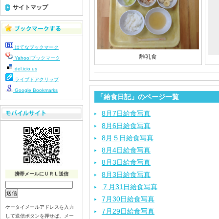
サイトマップ
はてなブックマーク
離乳食
Yahoo!ブックマーク
del.icio.us
ライブドアクリップ
Google Bookmarks
「給食日記」のページ一覧
8月7日給食写真
8月6日給食写真
8月５日給食写真
8月4日給食写真
8月3日給食写真
8月3日給食写真
携帯メールにＵＲＬ送信
７月31日給食写真
7月30日給食写真
ケータイメールアドレスを入力
7月29日給食写真
して送信ボタンを押せば、メー