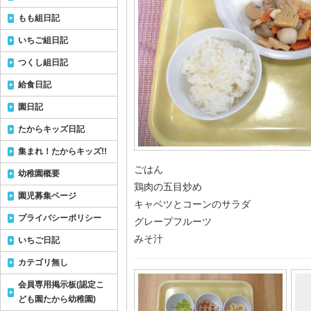
もも組日記
いちご組日記
つくし組日記
給食日記
園日記
たからキッズ日記
集まれ！たからキッズ!!
ごはん
幼稚園概要
鶏肉の五目炒め
園児募集ページ
キャベツとコーンのサラダ
プライバシーポリシー
グレープフルーツ
みそ汁
いちご日記
カテゴリ無し
会員専用掲示板(認定こ
ども園たから幼稚園)