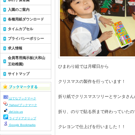
木の子保育園
入園のご案内
各種用紙ダウンロード
タイムカプセル
プライバシーポリシー
求人情報
会員専用掲示板(大和山
王幼稚園)
ひまわり組では月曜日から
サイトマップ
クリスマスの製作を行っています！
折り紙でクリスマスツリーとサンタさん
はてなブックマーク
Yahoo!ブックマーク
折り、のりで貼る所まで終わっていたの
del.icio.us
ライブドアクリップ
Google Bookmarks
クレヨンで仕上げを行いました！！