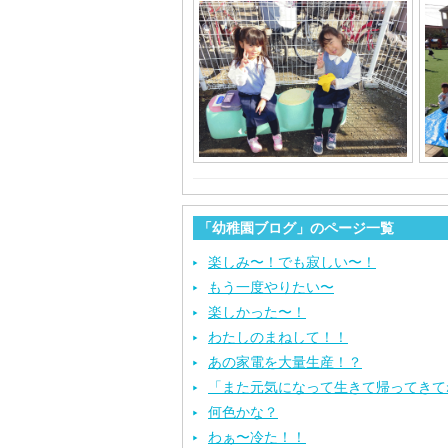
「幼稚園ブログ」のページ一覧
楽しみ〜！でも寂しい〜！
もう一度やりたい〜
楽しかった〜！
わたしのまねして！！
あの家電を大量生産！？
「また元気になって生きて帰ってきて
何色かな？
わぁ〜冷た！！