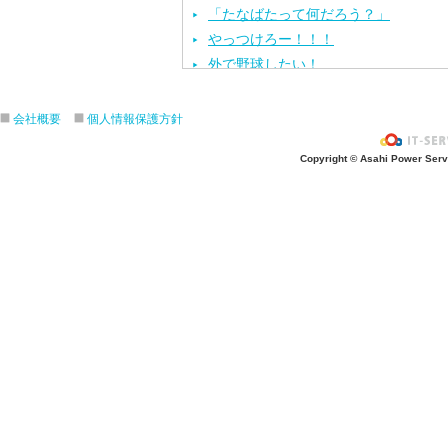
「たなばたって何だろう？」
やっつけろー！！！
外で野球したい！
ざぶ〜ん！
ピタゴラスイッチ！
会社概要
個人情報保護方針
お風呂上がり？
Copyright © Asahi Power Servic
あの先生はだ〜れ？
にんじんいれるー？
みんなが切った紙が、、、
大きくジャンプ！
旅行に行こう〜！！
お菓子のおうち
ダイオウイカ獲るぞ〜！！
ちけっと作ろう〜！
シャボン玉実験！
紙粘土で𓏸𓏸づくり
ご飯屋さんでーす！
キラキラしてる〜！！