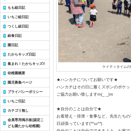
もも組日記
いちご組日記
つくし組日記
給食日記
園日記
たからキッズ日記
集まれ！たからキッズ!!
ケイティタイムの
幼稚園概要
★ハンカチについてお願いです★
園児募集ページ
ハンカチはその日に履くズボンのポケッ
プライバシーポリシー
ご協力お願い致しますm(_ _)m
いちご日記
★自分のことは自分で★
カテゴリ無し
お着替え・排泄・食事など、先生たちの
会員専用掲示板(認定こ
日頑張っています(*^ω^*)
ども園たから幼稚園)
自分のことは自分でできるよう、お家で