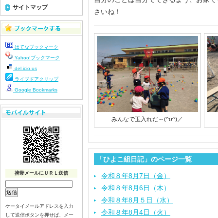
サイトマップ
さいね！
はてなブックマーク
Yahoo!ブックマーク
del.icio.us
ライブドアクリップ
Google Bookmarks
みんなで玉入れだ～(^o^)／
「ひよこ組日記」のページ一覧
携帯メールにＵＲＬ送信
令和８年8月7日（金）
令和８年8月6日（木）
令和８年8月５日（水）
ケータイメールアドレスを入力
令和８年8月4日（火）
して送信ボタンを押せば、メー