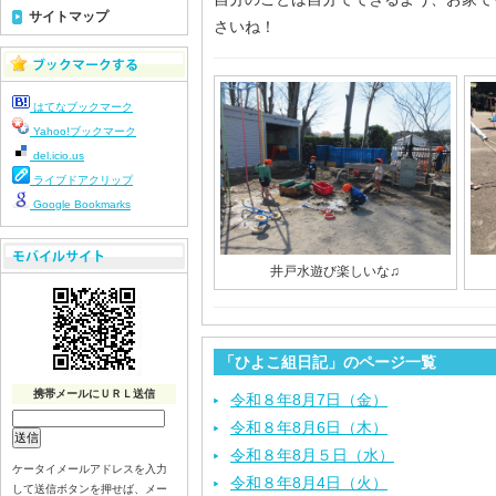
サイトマップ
さいね！
はてなブックマーク
Yahoo!ブックマーク
del.icio.us
ライブドアクリップ
Google Bookmarks
井戸水遊び楽しいな♫
「ひよこ組日記」のページ一覧
携帯メールにＵＲＬ送信
令和８年8月7日（金）
令和８年8月6日（木）
令和８年8月５日（水）
ケータイメールアドレスを入力
令和８年8月4日（火）
して送信ボタンを押せば、メー