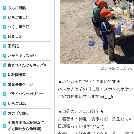
もも組日記
いちご組日記
つくし組日記
給食日記
園日記
たからキッズ日記
集まれ！たからキッズ!!
次は何色にしようか
幼稚園概要
★ハンカチについてお願いです★
園児募集ページ
ハンカチはその日に履くズボンのポケッ
プライバシーポリシー
ご協力お願い致しますm(_ _)m
いちご日記
★自分のことは自分で★
カテゴリ無し
お着替え・排泄・食事など、先生たちの
会員専用掲示板(認定こ
日頑張っています(*^ω^*)
ども園たから幼稚園)
自分のことは自分でできるよう、お家で