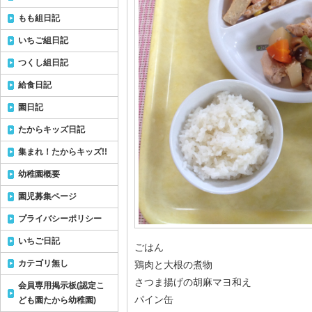
もも組日記
いちご組日記
つくし組日記
給食日記
園日記
たからキッズ日記
集まれ！たからキッズ!!
幼稚園概要
園児募集ページ
プライバシーポリシー
いちご日記
ごはん
カテゴリ無し
鶏肉と大根の煮物
さつま揚げの胡麻マヨ和え
会員専用掲示板(認定こ
パイン缶
ども園たから幼稚園)