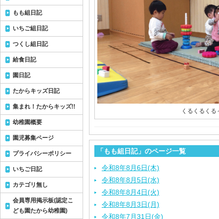
もも組日記
いちご組日記
つくし組日記
給食日記
園日記
たからキッズ日記
集まれ！たからキッズ!!
くるくるくる
幼稚園概要
園児募集ページ
「もも組日記」のページ一覧
プライバシーポリシー
令和8年8月6日(木)
いちご日記
令和8年8月5日(水)
カテゴリ無し
令和8年8月4日(火)
会員専用掲示板(認定こ
令和8年8月3日(月)
ども園たから幼稚園)
令和8年7月31日(金)