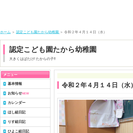
ホーム
＞
認定こども園たから幼稚園
＞ 令和２年４月１４日（水）
認定こども園たから幼稚園
大きくはばたけ! たからの子!!
基本情報
令和２年４月１４日（水
お知らせ
NEW
カレンダー
ほし組日記
りす組日記
ひよこ組日記