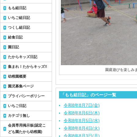
もも組日記
いちご組日記
つくし組日記
給食日記
園日記
たからキッズ日記
集まれ！たからキッズ!!
園庭遊びを楽しみ
幼稚園概要
園児募集ページ
「もも組日記」のページ一覧
プライバシーポリシー
令和8年8月7日(金)
いちご日記
令和8年8月6日(木)
カテゴリ無し
令和8年8月5日(水)
会員専用掲示板(認定こ
令和8年8月4日(火)
ども園たから幼稚園)
令和8年8月3日(月)