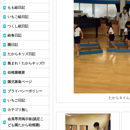
もも組日記
いちご組日記
つくし組日記
給食日記
園日記
たからキッズ日記
集まれ！たからキッズ!!
幼稚園概要
園児募集ページ
プライバシーポリシー
たからタイム
いちご日記
カテゴリ無し
会員専用掲示板(認定こ
ども園たから幼稚園)