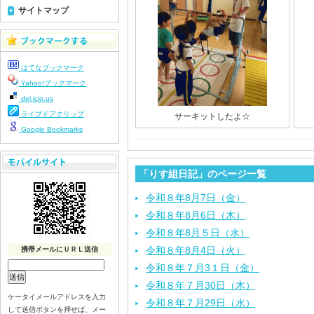
サイトマップ
はてなブックマーク
Yahoo!ブックマーク
del.icio.us
ライブドアクリップ
サーキットしたよ☆
Google Bookmarks
「りす組日記」のページ一覧
令和８年8月7日（金）
令和８年8月6日（木）
令和８年8月５日（水）
令和８年8月4日（火）
携帯メールにＵＲＬ送信
令和８年７月3１日（金）
令和８年７月30日（木）
ケータイメールアドレスを入力
令和８年７月29日（水）
して送信ボタンを押せば、メー