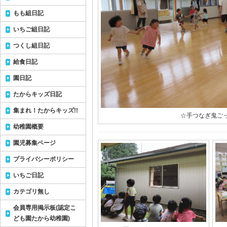
もも組日記
いちご組日記
つくし組日記
給食日記
園日記
たからキッズ日記
集まれ！たからキッズ!!
☆手つなぎ鬼ご
幼稚園概要
園児募集ページ
プライバシーポリシー
いちご日記
カテゴリ無し
会員専用掲示板(認定こ
ども園たから幼稚園)