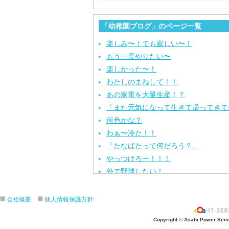
「幼稚園ブログ」のページ一覧
楽しみ〜！でも寂しい〜！
もう一度やりたい〜
楽しかった〜！
わたしのまねして！！
あの家電を大量生産！？
「また元気になって生きて帰ってきて
何色かな？
わぁ〜冷た！！
「たなばたって何だろう？」
やっつけろー！！！
外で野球したい！
ざぶ〜ん！
ピタゴラスイッチ！
会社概要
個人情報保護方針
お風呂上がり？
Copyright © Asahi Power Servic
あの先生はだ〜れ？