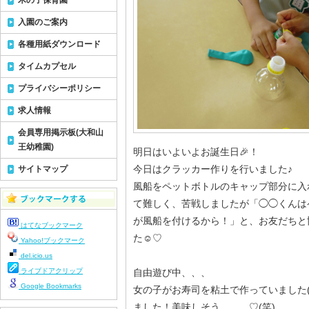
木の子保育園
入園のご案内
各種用紙ダウンロード
タイムカプセル
プライバシーポリシー
求人情報
会員専用掲示板(大和山
王幼稚園)
明日はいよいよお誕生日🎉！
今日はクラッカー作りを行いました♪
サイトマップ
風船をペットボトルのキャップ部分に入
て難しく、苦戦しましたが「◯◯くんは
が風船を付けるから！」と、お友だちと
はてなブックマーク
た☺♡
Yahoo!ブックマーク
del.icio.us
ライブドアクリップ
自由遊び中、、、
Google Bookmarks
女の子がお寿司を粘土で作っていました(
ました！美味しそう、、、♡(笑)