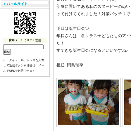
部屋に置いてある私のスヌーピーのぬい
って付けてくれました！対策バッチリです( 
明日は誕生日会♡
年長さんは、各クラス子どもたちのアイ
携帯メールにＵＲＬ送信
た！
すてきな誕生日会になるといいですね♪
ケータイメールアドレスを入力
担任 岡島瑞季
して送信ボタンを押せば、メー
ルでURLを送信できます。