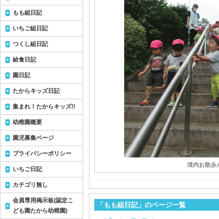
もも組日記
いちご組日記
つくし組日記
給食日記
園日記
たからキッズ日記
集まれ！たからキッズ!!
幼稚園概要
園児募集ページ
プライバシーポリシー
境内お散歩
いちご日記
カテゴリ無し
会員専用掲示板(認定こ
「もも組日記」のページ一覧
ども園たから幼稚園)