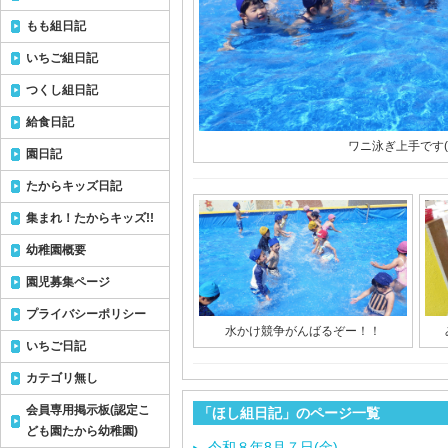
もも組日記
いちご組日記
つくし組日記
給食日記
ワニ泳ぎ上手です(^
園日記
たからキッズ日記
集まれ！たからキッズ!!
幼稚園概要
園児募集ページ
プライバシーポリシー
水かけ競争がんばるぞー！！
いちご日記
カテゴリ無し
会員専用掲示板(認定こ
「ほし組日記」のページ一覧
ども園たから幼稚園)
令和８年8月７日(金)