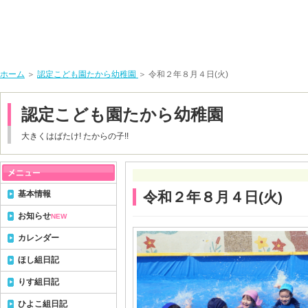
ホーム
＞
認定こども園たから幼稚園
＞ 令和２年８月４日(火)
認定こども園たから幼稚園
大きくはばたけ! たからの子!!
基本情報
令和２年８月４日(火)
お知らせ
NEW
カレンダー
ほし組日記
りす組日記
ひよこ組日記