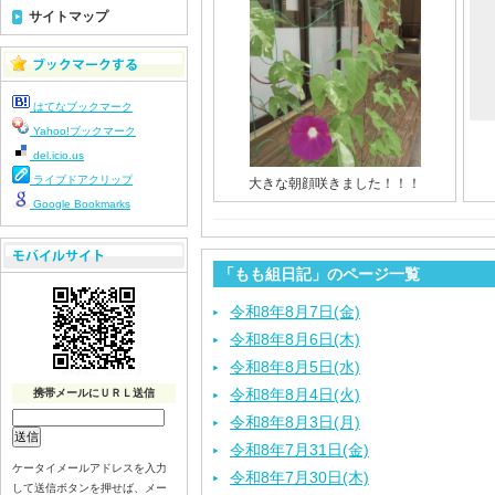
サイトマップ
はてなブックマーク
Yahoo!ブックマーク
del.icio.us
ライブドアクリップ
大きな朝顔咲きました！！！
Google Bookmarks
「もも組日記」のページ一覧
令和8年8月7日(金)
令和8年8月6日(木)
令和8年8月5日(水)
令和8年8月4日(火)
携帯メールにＵＲＬ送信
令和8年8月3日(月)
令和8年7月31日(金)
ケータイメールアドレスを入力
令和8年7月30日(木)
して送信ボタンを押せば、メー