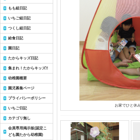
もも組日記
いちご組日記
つくし組日記
給食日記
園日記
たからキッズ日記
集まれ！たからキッズ!!
幼稚園概要
園児募集ページ
プライバシーポリシー
お家でひと休み
いちご日記
カテゴリ無し
会員専用掲示板(認定こ
ども園たから幼稚園)