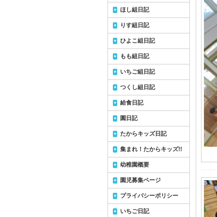
ほし組日記
りす組日記
ひよこ組日記
もも組日記
いちご組日記
つくし組日記
給食日記
園日記
たからキッズ日記
集まれ！たからキッズ!!
幼稚園概要
園児募集ページ
プライバシーポリシー
いちご日記