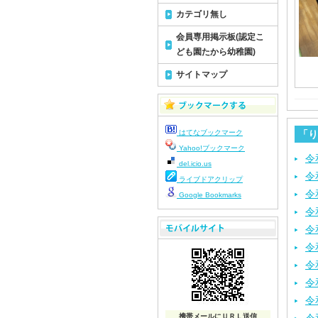
カテゴリ無し
会員専用掲示板(認定こ
ども園たから幼稚園)
サイトマップ
はてなブックマーク
「り
Yahoo!ブックマーク
令
del.icio.us
令
ライブドアクリップ
令
Google Bookmarks
令
令
令
令
令
令
携帯メールにＵＲＬ送信