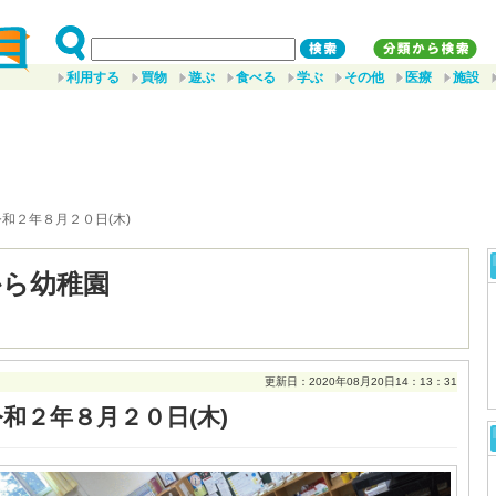
利用する
買物
遊ぶ
食べる
学ぶ
その他
医療
施設
令和２年８月２０日(木)
から幼稚園
更新日：2020年08月20日14：13：31
令和２年８月２０日(木)