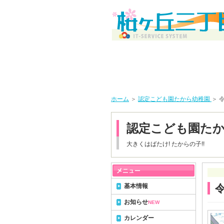
ホーム
＞
認定こども園たから幼稚園
＞ 
認定こども園た
大きくはばたけ! たからの子!!
基本情報
お知らせ
NEW
カレンダー