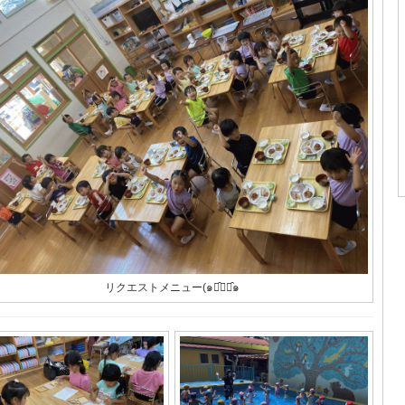
リクエストメニュー(๑･̑◡･̑๑