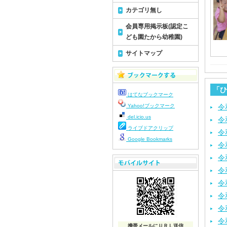
カテゴリ無し
会員専用掲示板(認定こ
ども園たから幼稚園)
サイトマップ
「ひ
はてなブックマーク
Yahoo!ブックマーク
令
del.icio.us
令
ライブドアクリップ
令
Google Bookmarks
令
令
令
令
令
令
令
携帯メールにＵＲＬ送信