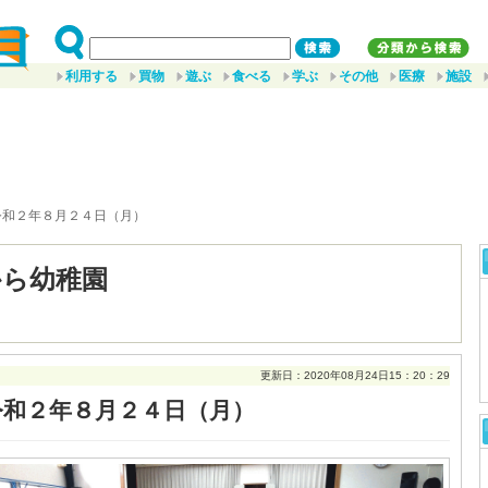
利用する
買物
遊ぶ
食べる
学ぶ
その他
医療
施設
令和２年８月２４日（月）
から幼稚園
更新日：2020年08月24日15：20：29
令和２年８月２４日（月）