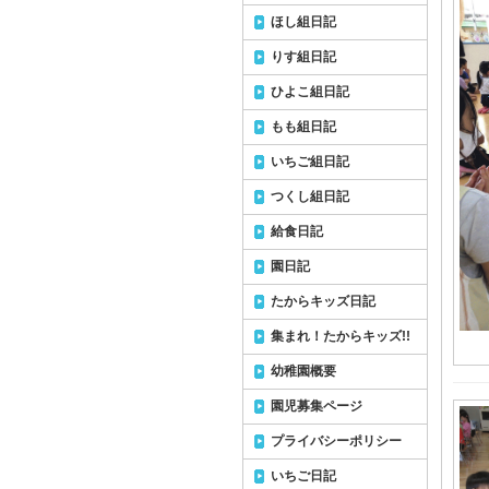
ほし組日記
りす組日記
ひよこ組日記
もも組日記
いちご組日記
つくし組日記
給食日記
園日記
たからキッズ日記
集まれ！たからキッズ!!
幼稚園概要
園児募集ページ
プライバシーポリシー
いちご日記